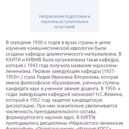
Направления подготовки и
перечень вступительных
испытаний
В середине 1930-х годов в вузах страны в целях
изучения коммунистической идеологии были
созданы кафедры диалектического материализма. В
КХИТИ и КИВИВ была организована такая кафедра,
которая с 1943 года получила название марксизма-
ленинизма. Первым заведующим кафедры (1937-
1950гг.) стала Лидия Ивановна Флоренова, которая
имела философское образование, ученную ступень
кандидата наук и ученное звание доцента. В 1950- х
годах заведующим кафедрой назначают Н.С.Жижина,
который в 1952 году защитил кандидатскую
диссертацию. При нем значительно увеличивается
численность преподавательского состава,
формируется его научное ядро. В КИППе
преподавались дисциплины «Марксистско-ленинская
философия», «Политэкономия», «История КПСС».