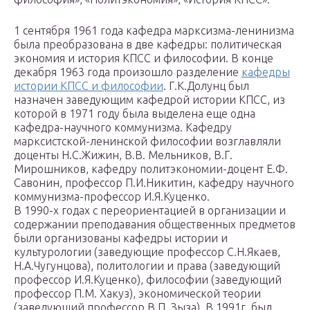
1 сентября 1961 года кафедра марксизма-ленинизма
была преобразована в две кафедры: политическая
экономия и история КПСС и философии. В конце
декабря 1963 года произошло разделение
кафедры
истории КПСС и философии
. Г.К.Долунц был
назначен заведующим кафедрой истории КПСС, из
которой в 1971 году была выделена еще одна
кафедра-научного коммунизма. Кафедру
марксистской-ленинской философии возглавляли
доценты Н.С.Жижин, В.В. Мельников, В.Г.
Мирошников, кафедру политэкономии-доцент Е.Ф.
Савонин, профессор П.И.Никитин, кафедру научного
коммунизма-профессор И.Я.Куценко.
В 1990-х годах с переориентацией в организации и
содержании преподавания общественных предметов
были организованы кафедры истории и
культурологии (заведующие профессор С.Н.Якаев,
Н.А.Чугунцова), политологии и права (заведующий
профессор И.Я.Куценко), философии (заведующий
профессор П.М. Хакуз), экономической теории
(заведующий профессор В.П. Зыза). В 1991г. был