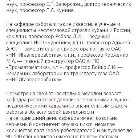
наук, профессор Е.П. Запорожец, доктор технических
наук, профессор П.С. Кунина.
На кафедре работали такие известные ученые и
специалисты нефтегазовой отрасли Кубани и России,
как д.т.н. профессор Рябова Л.И. — ведущий
специалист НПО «Бурение», д.т.н. профессор Аджиев
А.Ю. — заместитель ген.директора по науке ОАО
«НИПИГазпереработка», к.т.н,. профессор Корженко
М.А. — главный конструктор ОАО «НПО
«Промавтоматика», к.т.н. профессор Бойко С.И. —
начальник лаборатории по транспорту газа ОАО
«НИПИГазпереработка».
Несмотря на свой относительно молодой возраст
кафедра располагает довольно серьезными научно-
педагогическими кадрами со значительным стажем
работы в области своей деятельности
На сегодняшний день кафедра имеет довольно
серьезный контингент обучающихся, немалое
количество партнеров-работодателей и выпускает до
90-100 специалистов ежегодно по всем формам