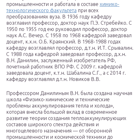
промышленности и работала в составе
химико-
технологического факультета
при всех
преобразованиях вуза. В 1936 году кафедру
возглавил профессор, доктор наук П.Э. Стребейко. С
1950 по 1955 год ею руководил профессор, доктор
наук А.С. Вечер. С 1958 по 1968 кафедрой заведовал
доцент, к.х.н. О.Б. Краянский. В 1968-1988 годах
кафедру возглавлял профессор, д.т.н. И.Т. Срывалин.
С 1988 года кафедрой заведовал профессор, д.х.н.
В.Н. Данилин, заслуженный изобретатель РФ,
почетный работник ВПО РФ. С 2009 г. кафедрой
заведовала доцент, к.т.н. Шабалина С.Г., а с 2014 г.
кафедру возглавлял д.т.н. Новиков В.В.
Профессором Данилиным В.Н. была создана научная
школа «Физико-химические и технические
проблемы аккумулирования тепла и холода»,
которая внесла большой вклад в современное
развитие теории создания теплоаккумулирующих
составов широкого спектра действия и
многоцелевого назначения — от оборонной
промышленности и космической техники до