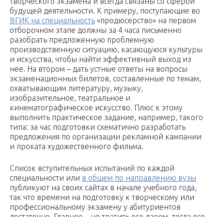
творческого экзамена и всегда связаны со сферой
будущей деятельности. К примеру, поступающие во
ВГИК на специальность
«продюсерство» на первом
отборочном этапе должны за 4 часа письменно
разобрать предложенную проблемную
производственную ситуацию, касающуюся культуры
и искусства, чтобы найти эффективный выход из
нее. На втором – дать устные ответы на вопросы
экзаменационных билетов, составленные по темам,
охватывающим литературу, музыку,
изобразительное, театральное и
кинематографическое искусство. Плюс к этому
выполнить практическое задание, например, такого
типа: за час подготовки схематично разработать
предложения по организации рекламной кампании
и проката художественного фильма.
Список вступительных испытаний по каждой
специальности или
в общем по направлению вузы
публикуют на своих сайтах в начале учебного года,
так что времени на подготовку к творческому или
профессиональному экзамену у абитуриентов
достаточно. Главное – не тратить его даром, тогда все