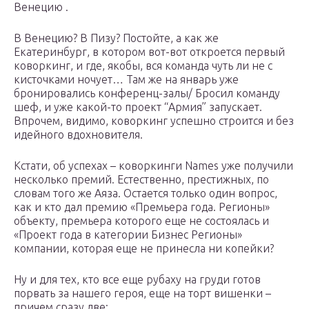
Венецию .
В Венецию? В Пизу? Постойте, а как же
Екатеринбург, в котором вот-вот откроется первый
коворкинг, и где, якобы, вся команда чуть ли не с
кисточками ночует… Там же на январь уже
бронировались конференц-залы/ Бросил команду
шеф, и уже какой-то проект “Армия” запускает.
Впрочем, видимо, коворкинг успешно строится и без
идейного вдохновителя.
Кстати, об успехах – коворкинги Names уже получили
несколько премий. Естественно, престижных, по
словам того же Аяза. Остается только один вопрос,
как и кто дал премию «Премьера года. Регионы»
объекту, премьера которого еще не состоялась и
«Проект года в категории Бизнес Регионы»
компании, которая еще не принесла ни копейки?
Ну и для тех, кто все еще рубаху на груди готов
порвать за нашего героя, еще на торт вишенки –
причем сразу две: