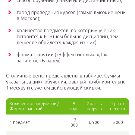
способ обучения (очный или дистанционный);
город проведения курсов (самые высокие цены
в Москве);
количество предметов, по которым ученик
готовится к ЕГЭ (чем больше дисциплин, тем
дешевле обойдется каждая из них);
формат занятий («Эффективный», «Для
занятых», «В паре»).
Столичные цены представлены в таблице. Суммы
указаны за цикл обучения, равный приблизительно
1 месяцу и с учетом действующей скидки.
Количество предметов /
В
2 раза в
1 раз в
Формат занятий
паре
неделю
неделю
13
1 предмет
6 900
6 000
800