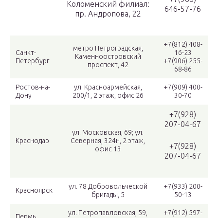
Коломенский филиал:
646-57-76
пр. Андропова, 22
+7(812) 408-
метро Петроградская,
Санкт-
16-23
Каменноостровский
Петербург
+7(906) 255-
проспект, 42
68-86
Ростов-на-
ул. Красноармейская,
+7(909) 400-
Дону
200/1, 2 этаж, офис 26
30-70
+7(928)
207-04-67
ул. Московская, 69; ул.
Краснодар
Северная, 324н, 2 этаж,
+7(928)
офис 13
207-04-67
ул. 78 Добровольческой
+7(933) 200-
Красноярск
бригады, 5
50-13
ул. Петропавловская, 59,
+7(912) 597-
Пермь