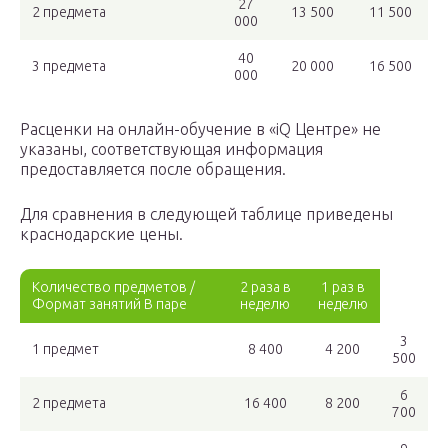
27
2 предмета
13 500
11 500
000
40
3 предмета
20 000
16 500
000
Расценки на онлайн-обучение в «iQ Центре» не
указаны, соответствующая информация
предоставляется после обращения.
Для сравнения в следующей таблице приведены
краснодарские цены.
Количество предметов /
2 раза в
1 раз в
Формат занятий В паре
неделю
неделю
3
1 предмет
8 400
4 200
500
6
2 предмета
16 400
8 200
700