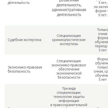
розыскная
деятельность
5 лет,
деятельность,
на заочн
административная
форме
деятельность
6 лет.
Тольк
очная
Специализация:
форм
Судебная экспертиза
криминалистические
обучени
экспертизы
период
5 лет
Форм
Специализация:
обучен
экономико-правовое
Экономико-правовая
тольк
обеспечение
безопасность
очная, с
экономической
обучен
безопасности
5 лет
Три вида
специализации:
технологии защиты
информации
в правоохранительной