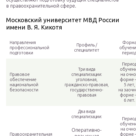
в правоохранительной сфере.
Московский университет МВД России
имени В. Я. Кикотя
Направления
Форм
Профиль /
профессиональной
обучени
специалитет
подготовки
перио
Перио
Три вида
обучен
Правовое
специализации:
на очн
обеспечение
уголовная,
форме
национальной
гражданско-правовая,
5 лет,
безопасности
государственно-
на заочн
правовая
форме
6 лет.
Два вида
специализации:
Перио
обучен
на очн
Оперативно-
Правоохранительная
форме