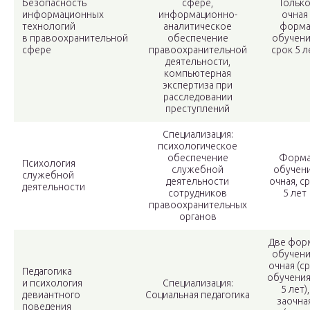
Безопасность
сфере,
Тольк
информационных
информационно-
очная
технологий
аналитическое
форм
в правоохранительной
обеспечение
обучени
сфере
правоохранительной
срок 5 л
деятельности,
компьютерная
экспертиза при
расследовании
преступлений
Специализация:
психологическое
обеспечение
Форм
Психология
служебной
обучен
служебной
деятельности
очная, с
деятельности
сотрудников
5 лет
правоохранительных
органов
Две фор
обучени
очная (с
Педагогика
обучени
и психология
Специализация:
5 лет),
девиантного
Социальная педагогика
заочна
поведения