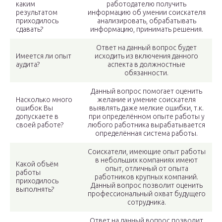
каким
работодателю получить
результатом
информацию об умении соискателя
приходилось
анализировать, обрабатывать
сдавать?
информацию, принимать решения.
Ответ на данный вопрос будет
Имеется ли опыт
исходить из включения данного
аудита?
аспекта в должностные
обязанности.
Данный вопрос помогает оценить
Насколько много
желание и умение соискателя
ошибок Вы
выявлять даже мелкие ошибки, т.к.
допускаете в
при определённом опыте работы у
своей работе?
любого работника вырабатывается
определённая система работы.
Соискатели, имеющие опыт работы
в небольших компаниях имеют
Какой объём
опыт, отличный от опыта
работы
работников крупных компаний.
приходилось
Данный вопрос позволит оценить
выполнять?
профессиональный охват будущего
сотрудника.
Ответ на данный вопрос позволит