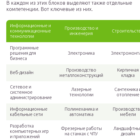
В каждом из этих блоков выделяют также отдельные
компетенции. Вот ключевые из них.
Информационные и
Производство и
коммуникационные
Строительст
инженерия
технологии
Программные
решения для
Электроника
Электромонт
бизнеса
Производство
Кирпичная
Веб-дизайн
металлоконструкций
кладка
Сетевое и
Лазерные
Сантехника 
системное
технологии
отопление
администрирование
Информационные
Полимеханика и
Производст
кабельные сети
автоматика
мебели
Разработка
Фрезерные работы
Ландшафтны
компьютерных игр
на станках с ЧПУ
дизайн
и приложений