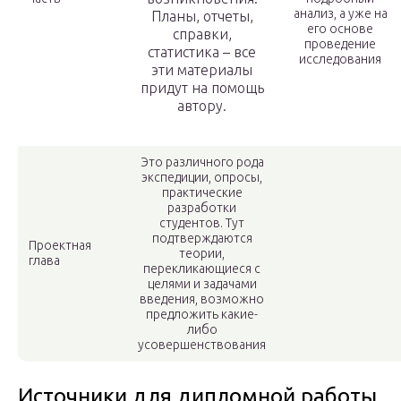
анализ, а уже на
Планы, отчеты,
его основе
справки,
проведение
статистика – все
исследования
эти материалы
придут на помощь
автору.
Это различного рода
экспедиции, опросы,
практические
разработки
студентов. Тут
подтверждаются
Проектная
теории,
глава
перекликающиеся с
целями и задачами
введения, возможно
предложить какие-
либо
усовершенствования
Источники для дипломной работы