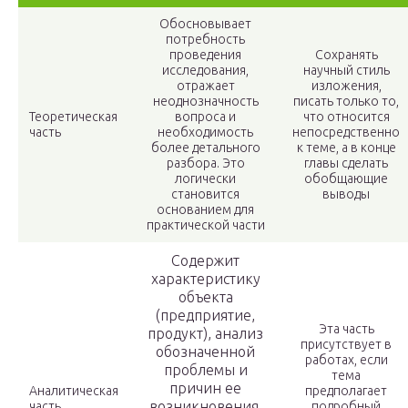
Обосновывает
потребность
проведения
Сохранять
исследования,
научный стиль
отражает
изложения,
неоднозначность
писать только то,
Теоретическая
вопроса и
что относится
часть
необходимость
непосредственно
более детального
к теме, а в конце
разбора. Это
главы сделать
логически
обобщающие
становится
выводы
основанием для
практической части
Содержит
характеристику
объекта
(предприятие,
Эта часть
продукт), анализ
присутствует в
обозначенной
работах, если
проблемы и
тема
причин ее
Аналитическая
предполагает
возникновения.
часть
подробный