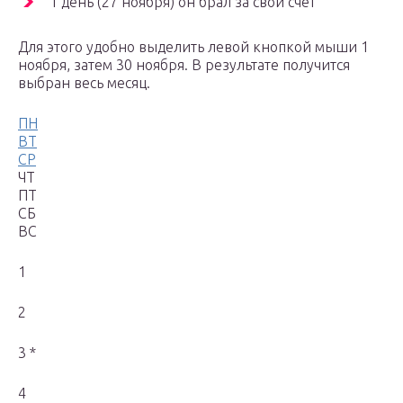
1 день (27 ноября) он брал за свой счет
Для этого удобно выделить левой кнопкой мыши 1
ноября, затем 30 ноября. В результате получится
выбран весь месяц.
ПН
ВТ
СР
ЧТ
ПТ
СБ
ВС
1
2
3 *
4