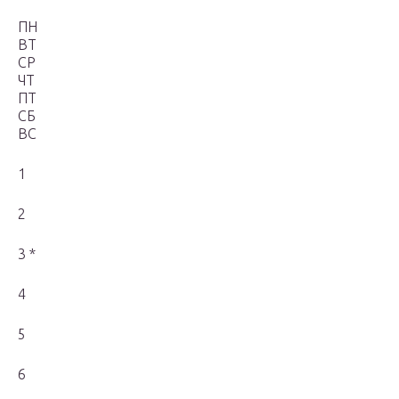
ПН
ВТ
СР
ЧТ
ПТ
СБ
ВС
1
2
3 *
4
5
6