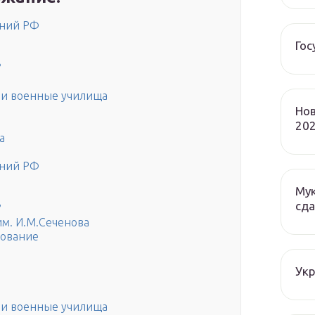
ений РФ
Гос
?
а и военные училища
Нов
202
а
ений РФ
Мук
сда
?
м. И.М.Сеченова
зование
Ук
а и военные училища