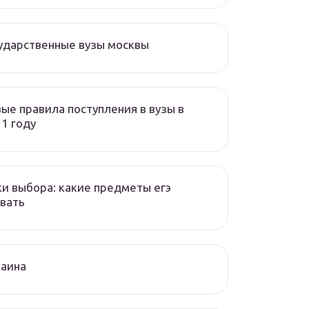
ударственные вузы москвы
ые правила поступления в вузы в
1 году
и выбора: какие предметы егэ
вать
раина