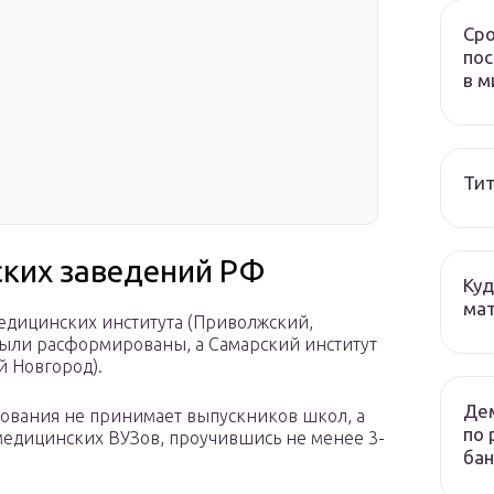
Сро
пос
в м
Тит
ских заведений РФ
Куд
мат
медицинских института (Приволжский,
 были расформированы, а Самарский институт
 Новгород).
Дем
зования не принимает выпускников школ, а
по 
 медицинских ВУЗов, проучившись не менее 3-
бан