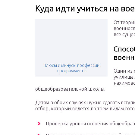
Куда идти учиться на во
От теори
военносл
все суще
Спосо
военн
Плюсы и минусы профессии
Один из 
программиста
училища,
нахимовс
общеобразовательной школы.
Детям в обоих случаях нужно сдавать вст
отбор, который ведется по трем видам гото
Проверка уровня освоения общеобраз