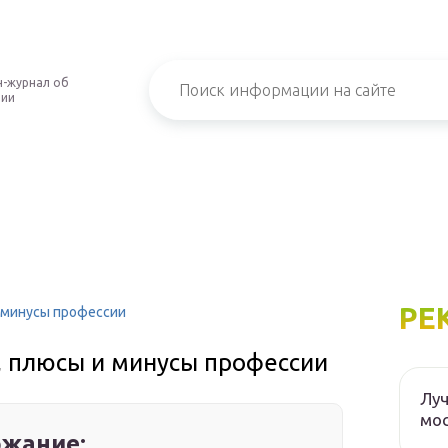
-журнал об
нии
РЕ
 минусы профессии
, плюсы и минусы профессии
Луч
мос
жание: