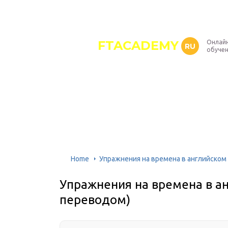
FTACADEMY
Онлайн
RU
обуче
Home
Упражнения на времена в английском 
Упражнения на времена в ан
переводом)