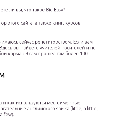
ете ли вы, что такое Big Easy?
ор этого сайта, а также книг, курсов,
анимаюсь сейчас репетиторством. Если вам
Здесь вы найдете учителей носителей и не
бой карман Я сам прошел там более 100
ым
а и как используются местоименные
агательные английского языка (little, a little,
a few).