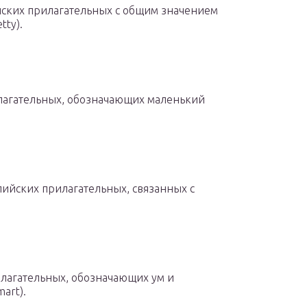
йских прилагательных с общим значением
tty).
илагательных, обозначающих маленький
лийских прилагательных, связанных с
лагательных, обозначающих ум и
mart).