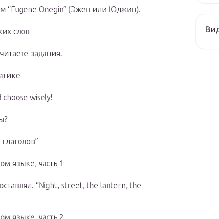
м “Eugene Onegin” (Эжен или Юджин).
Ви
ких слов
читаете задания.
атике
choose wisely!
ы?
 глаголов”
ом языке, часть 1
тавлял. “Night, street, the lantern, the
ом языке, часть 2