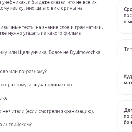
 учебниках, я бы даже сказал, что не все их
ому языку, иногда это викторины на
Сро
пос
в м
ривычные тесты на знание слов и грамматики,
где нужно угадать из какого фильма
Тит
очку или Щелкунчика. Вовсе не Dyuimovochka
ково или по-разному?
Куд
мат
по-разному, а звучат одинаково.
зыке
Дем
х не читали (если смотрели экранизацию).
по 
бан
а английском?