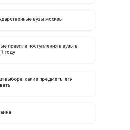
ударственные вузы москвы
ые правила поступления в вузы в
1 году
и выбора: какие предметы егэ
вать
раина