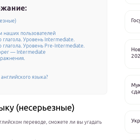
жание:
Гос
ьезные)
м наших пользователей
глагола. Уровень Intermediate.
глагола. Уровень Pre-Intermediate.
Нов
per — Intermediate
202
пражнения.
 английского языка?
Мук
сда
ыку (несерьезные)
Ук
нглийском переводе, сможете ли вы угадать